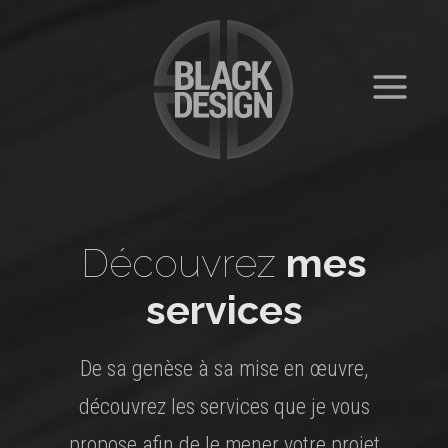
Aller
au
contenu
Découvrez
mes
services
De sa genèse à sa mise en œuvre,
découvrez les services que je vous
propose afin de le mener votre projet